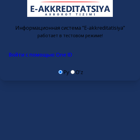
Информационная система "E-akkreditatisiya"
работает в тестовом режиме!
Войти с помощью One ID
Ру
O'z